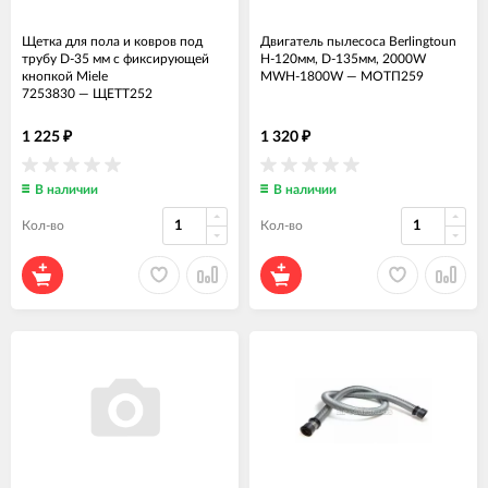
Щетка для пола и ковров под
Двигатель пылесоса Berlingtoun
трубу D-35 мм с фиксирующей
H-120мм, D-135мм, 2000W
кнопкой Miele
MWH-1800W
—
МОТП259
7253830
—
ЩЕТТ252
1 225
1 320
₽
₽
В наличии
В наличии
Кол-во
Кол-во