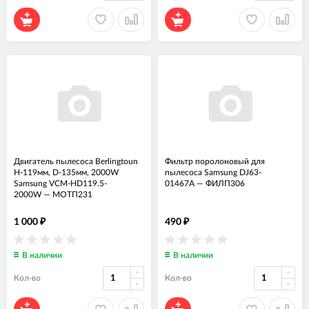
Двигатель пылесоса Berlingtoun
Фильтр поролоновый для
H-119мм, D-135мм, 2000W
пылесоса Samsung DJ63-
Samsung VCM-HD119.5-
01467A
—
ФИЛП306
2000W
—
МОТП231
1 000
490
₽
₽
В наличии
В наличии
Кол-во
Кол-во