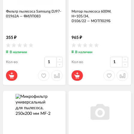
Фильтр пылесоса Samsung DJ97-
Мотор пылесоса 600W,
01962A
—
ФИЛП083
H=105/34,
D106/22
—
МОТП029Б
355
965
₽
₽
В наличии
В наличии
Кол-во
Кол-во