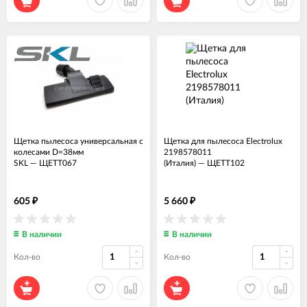
Щетка пылесоса универсальная с
Щетка для пылесоса Electrolux
колесами D=38мм
2198578011
SKL
—
ЩЕТТ067
(Италия)
—
ЩЕТТ102
605
5 660
₽
₽
В наличии
В наличии
Кол-во
Кол-во