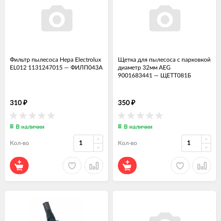
Фильтр пылесоса Hepa Electrolux
Щетка для пылесоса с парковкой
EL012 1131247015
—
ФИЛП043А
диаметр 32мм AEG
9001683441
—
ЩЕТТ081Б
310
350
₽
₽
В наличии
В наличии
Кол-во
Кол-во