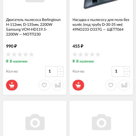
Двигатель пылесоса Berlingtoun
Насадка к пылесосу для пола без
H-112мм, D-135мм, 2200W
колёс (под трубу D-30-35 мм)
Samsung VCM-HD119.5-
49NO233 O337G
—
ЩЕТТ064
2200W
—
МОТП230
990
455
₽
₽
В наличии
В наличии
Кол-во
Кол-во