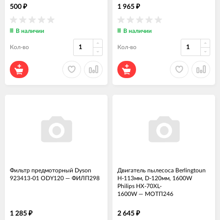
500
1 965
₽
₽
В наличии
В наличии
Кол-во
Кол-во
Фильтр предмоторный Dyson
Двигатель пылесоса Berlingtoun
923413-01 ODY120
—
ФИЛП298
H-113мм, D-120мм, 1600W
Philips HX-70XL-
1600W
—
МОТП246
1 285
2 645
₽
₽