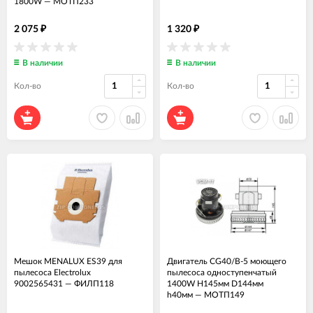
1800W
—
МОТП233
2 075
1 320
₽
₽
В наличии
В наличии
Кол-во
Кол-во
Мешок MENALUX ES39 для
Двигатель CG40/B-5 моющего
пылесоса Electrolux
пылесоса одноступенчатый
9002565431
—
ФИЛП118
1400W H145мм D144мм
h40мм
—
МОТП149