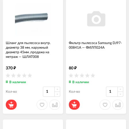
Шланг для пылесоса внутр.
Фильтр пылесоса Samsung DJ97-
диаметр 38 мм, наружный
00841A
—
ФИЛП024А
диаметр 45мм ,продажа на
метраж
—
ШЛАТ008
370
80
₽
₽
В наличии
В наличии
Кол-во
Кол-во