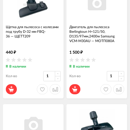
Щетка для пылесоса с колесами
Двигатель для пылесоса
под трубу D-32 мм FBQ-
Berlingtoun H=121/50,
36
—
ЩЕТТ209
D135/97мм,2400w Samsung
VCM-M30AU
—
МОТП080А
440
1 500
₽
₽
В наличии
В наличии
Кол-во
Кол-во