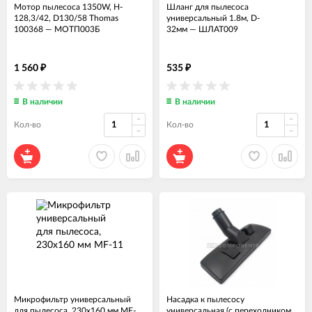
Мотор пылесоса 1350W, H-
Шланг для пылесоса
128,3/42, D130/58 Thomas
универсальный 1.8м, D-
100368
—
МОТП003Б
32мм
—
ШЛАТ009
1 560
535
₽
₽
В наличии
В наличии
Кол-во
Кол-во
Микрофильтр универсальный
Насадка к пылесосу
для пылесоса, 230х160 мм MF-
универсальная (с переходником