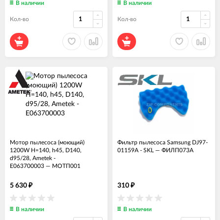
В наличии
В наличии
Кол-во
Кол-во
Мотор пылесоса (моющий)
Фильтр пылесоса Samsung DJ97-
1200W H=140, h45, D140,
01159A - SKL
—
ФИЛП073А
d95/28, Ametek -
E063700003
—
МОТП001
5 630
310
₽
₽
В наличии
В наличии