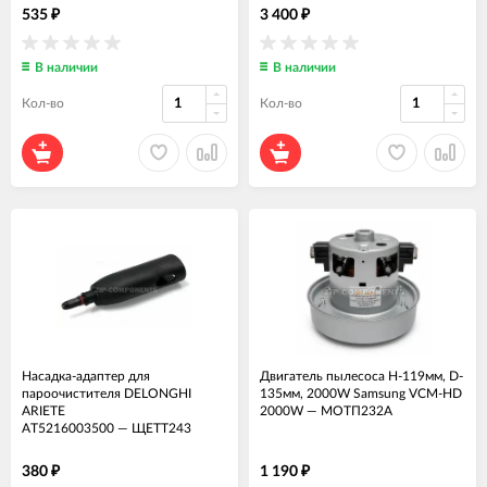
535
3 400
₽
₽
В наличии
В наличии
Кол-во
Кол-во
Насадка-адаптер для
Двигатель пылесоса H-119мм, D-
пароочистителя DELONGHI
135мм, 2000W Samsung VCM-HD
ARIETE
2000W
—
МОТП232А
AT5216003500
—
ЩЕТТ243
380
1 190
₽
₽