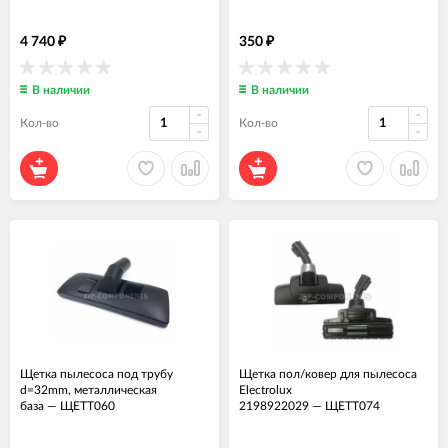
4 740
350
₽
₽
В наличии
В наличии
Кол-во
Кол-во
Щетка пылесоса под трубу
Щетка пол/ковер для пылесоса
d=32mm, металлическая
Electrolux
база
—
ЩЕТТ060
2198922029
—
ЩЕТТ074