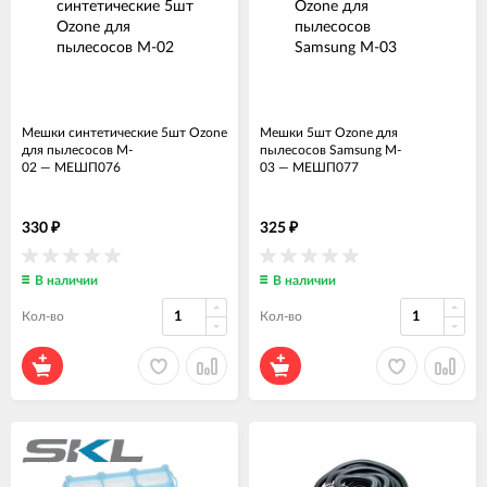
Мешки синтетические 5шт Ozone
Мешки 5шт Ozone для
для пылесосов M-
пылесосов Samsung M-
02
—
МЕШП076
03
—
МЕШП077
330
325
₽
₽
В наличии
В наличии
Кол-во
Кол-во