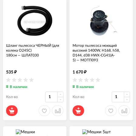
Шланг пылесоса ЧЕРНЫЙ (для
Мотор пылесоса моющий
колена O245C)
высокий 1400W, H168, h58,
180см
—
ШЛАТ030
D144, d38 HWX-CG41(A-
5)
—
МОТП093
535
1 670
₽
₽
В наличии
В наличии
Кол-во
Кол-во