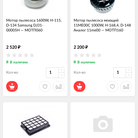
Мотор пылесоса 1600W, H-115,
Мотор пылесоса моющий
D-134 Samsung DJ31-
11ME00C 1000W, H-168,4, D-148
00005H
—
МОТП060
Аналог 11me00
—
МОТП160
2 520
2 200
₽
₽
В наличии
В наличии
Кол-во
Кол-во