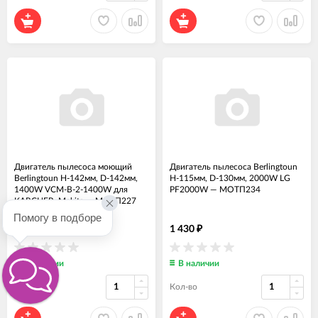
Двигатель пылесоса моющий
Двигатель пылесоса Berlingtoun
Berlingtoun H-142мм, D-142мм,
H-115мм, D-130мм, 2000W LG
1400W VCM-B-2-1400W для
PF2000W
—
МОТП234
KARCHER, Makita
—
МОТП227
Помогу в подборе
2 745
1 430
₽
₽
В наличии
В наличии
Кол-во
Кол-во