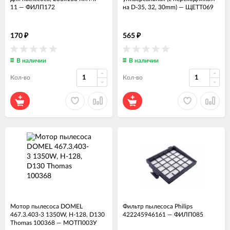
11
—
ФИЛП172
на D-35, 32, 30mm)
—
ЩЕТТ069
170
565
₽
₽
В наличии
В наличии
Кол-во
Кол-во
Мотор пылесоса DOMEL
Фильтр пылесоса Philips
467.3.403-3 1350W, H-128, D130
422245946161
—
ФИЛП085
Thomas 100368
—
МОТП003У