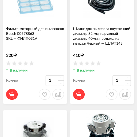
Фильтр моторный для пылесосов
Шланг для пылесоса внутренний
Bosch 00578863
диаметр 32 мм, наружный
SKL
—
ФИЛП031А
диаметр 40мм ,продажа на
метраж Черный
—
ШЛАТ143
320
410
₽
₽
В наличии
В наличии
Кол-во
Кол-во