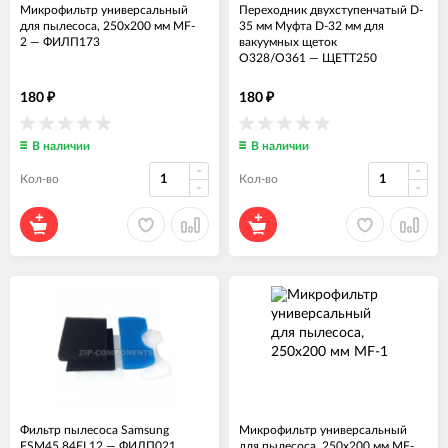
Микрофильтр универсальный
Переходник двухступенчатый D-
для пылесоса, 250х200 мм MF-
35 мм Муфта D-32 мм для
2
—
ФИЛП173
вакуумных щеток
O328/O361
—
ЩЕТТ250
180
180
₽
₽
В наличии
В наличии
Кол-во
Кол-во
Фильтр пылесоса Samsung
Микрофильтр универсальный
FSM45 84FL12
—
ФИЛП021
для пылесоса, 250х200 мм MF-